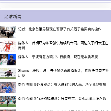
足球新闻
记者：北京首钢男篮现在暂停了有关范子铭买卖的操作
媒体人：首钢已为陈盈骏供给续约合同，两边关于细节还在
商谈
媒体人：宁波有意方硕并进行触摸，现在无本质发展
Shams：雄鹿、骑士与快船活跃触摸掘金，参议沃特森先签
后换
杰伦-布朗谈外界观点：有人进犯我的人品，乃至说我有病
杰伦-布朗谈与塔图姆联系：只要尊重，买卖后简直没沟通