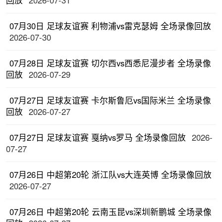
回放
2026-07-31
07月30日 足球友谊赛 利物浦vs雷克瑟姆 全场录像回放
2026-07-30
07月28日 足球友谊赛 切尔西vs西悉尼漫步者 全场录像
回放
2026-07-29
07月27日 足球友谊赛 卡尔斯鲁厄vs国际米兰 全场录像
回放
2026-07-27
07月27日 足球友谊赛 戛纳vs罗马 全场录像回放
2026-
07-27
07月26日 中超第20轮 浙江队vs大连英博 全场录像回放
2026-07-27
07月26日 中超第20轮 云南玉昆vs深圳新鹏城 全场录像