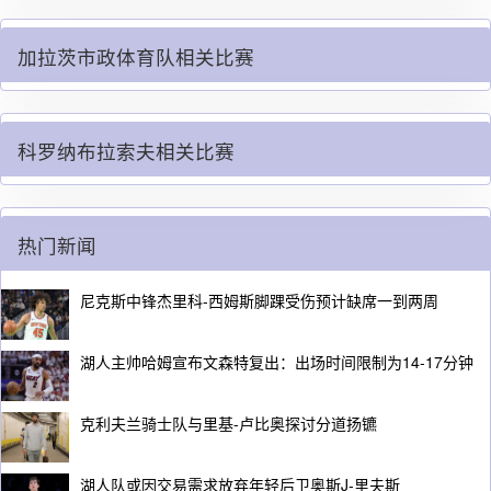
加拉茨市政体育队相关比赛
科罗纳布拉索夫相关比赛
热门新闻
尼克斯中锋杰里科-西姆斯脚踝受伤预计缺席一到两周
湖人主帅哈姆宣布文森特复出：出场时间限制为14-17分钟
克利夫兰骑士队与里基-卢比奥探讨分道扬镳
湖人队或因交易需求放弃年轻后卫奥斯J-里夫斯