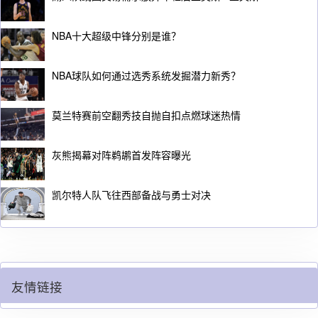
NBA十大超级中锋分别是谁？
NBA球队如何通过选秀系统发掘潜力新秀？
莫兰特赛前空翻秀技自抛自扣点燃球迷热情
灰熊揭幕对阵鹈鹕首发阵容曝光
凯尔特人队飞往西部备战与勇士对决
友情链接