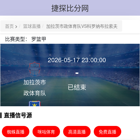
捷探比分网
首页
>
篮球直播
加拉茨市政体育队VS科罗纳布拉索夫
比赛类型：
罗篮甲
2026-05-17 23:00:00
-
加拉茨市
已结束
政体育队
直播信号源
科罗纳布
拉索夫
蜘蛛直播
咪咕体育
高清直播
免费直播