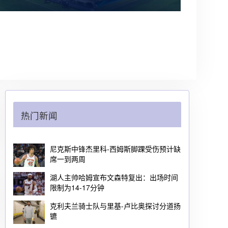
热门新闻
尼克斯中锋杰里科-西姆斯脚踝受伤预计缺
席一到两周
湖人主帅哈姆宣布文森特复出：出场时间
限制为14-17分钟
克利夫兰骑士队与里基-卢比奥探讨分道扬
镳