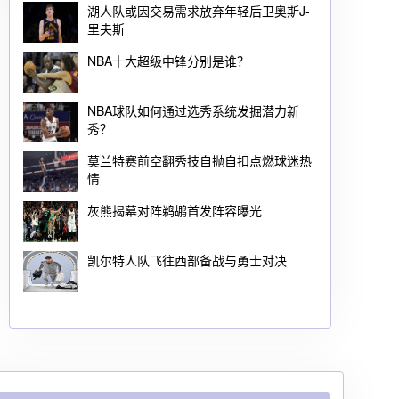
湖人队或因交易需求放弃年轻后卫奥斯J-
里夫斯
NBA十大超级中锋分别是谁？
NBA球队如何通过选秀系统发掘潜力新
秀？
莫兰特赛前空翻秀技自抛自扣点燃球迷热
情
灰熊揭幕对阵鹈鹕首发阵容曝光
凯尔特人队飞往西部备战与勇士对决