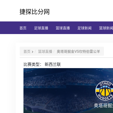
捷探比分网
首页
足球直播
篮球直播
足球新闻
篮球新
首页
>
篮球直播
奥塔哥掘金VS坎特伯雷公羊
比赛类型：
新西兰联
奥塔哥掘