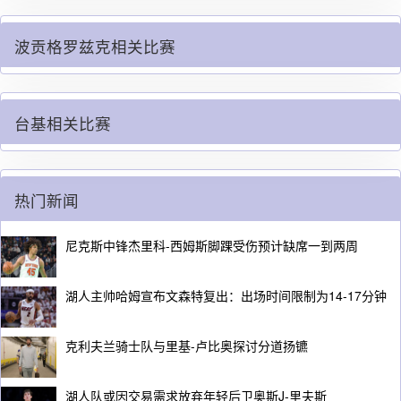
波贡格罗兹克相关比赛
台基相关比赛
热门新闻
尼克斯中锋杰里科-西姆斯脚踝受伤预计缺席一到两周
湖人主帅哈姆宣布文森特复出：出场时间限制为14-17分钟
克利夫兰骑士队与里基-卢比奥探讨分道扬镳
湖人队或因交易需求放弃年轻后卫奥斯J-里夫斯