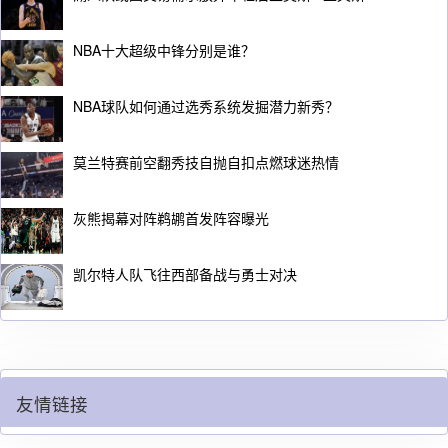
NBA十大超级中锋分别是谁？
NBA球队如何通过选秀系统发掘潜力新秀？
莫兰特赛前空翻秀技自抛自扣点燃球迷热情
灰熊揭幕对阵鹈鹕首发阵容曝光
凯尔特人队飞往西部备战与勇士对决
友情链接