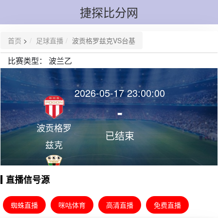
捷探比分网
首页
>
足球直播
波贡格罗兹克VS台基
比赛类型：
波兰乙
2026-05-17 23:00:00
-
波贡格罗
已结束
兹克
直播信号源
台基
蜘蛛直播
咪咕体育
高清直播
免费直播