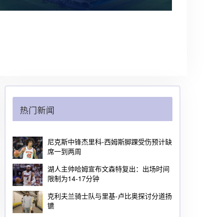
热门新闻
尼克斯中锋杰里科-西姆斯脚踝受伤预计缺
席一到两周
湖人主帅哈姆宣布文森特复出：出场时间
限制为14-17分钟
克利夫兰骑士队与里基-卢比奥探讨分道扬
镳