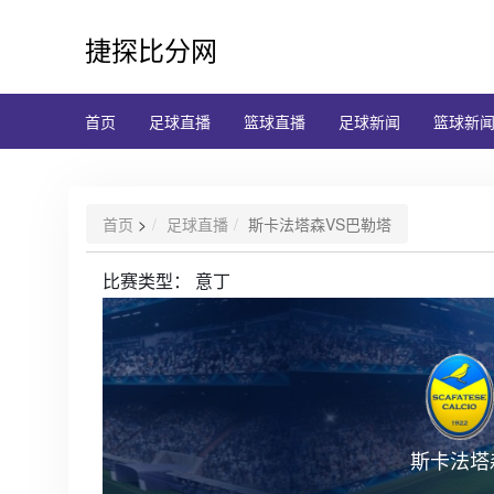
捷探比分网
首页
足球直播
篮球直播
足球新闻
篮球新
首页
>
足球直播
斯卡法塔森VS巴勒塔
比赛类型：
意丁
斯卡法塔