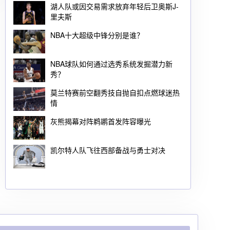
湖人队或因交易需求放弃年轻后卫奥斯J-
里夫斯
NBA十大超级中锋分别是谁？
NBA球队如何通过选秀系统发掘潜力新
秀？
莫兰特赛前空翻秀技自抛自扣点燃球迷热
情
灰熊揭幕对阵鹈鹕首发阵容曝光
凯尔特人队飞往西部备战与勇士对决