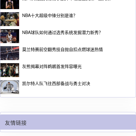
NBA十大超级中锋分别是谁？
NBA球队如何通过选秀系统发掘潜力新秀？
莫兰特赛前空翻秀技自抛自扣点燃球迷热情
灰熊揭幕对阵鹈鹕首发阵容曝光
凯尔特人队飞往西部备战与勇士对决
友情链接