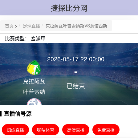
捷探比分网
首页
>
足球直播
克拉薩瓦叶普索纳斯VS意诺西斯
比赛类型：
塞浦甲
2026-05-17 22:00:00
-
克拉薩瓦
已结束
叶普索纳
斯
直播信号源
意诺西斯
蜘蛛直播
咪咕体育
高清直播
免费直播