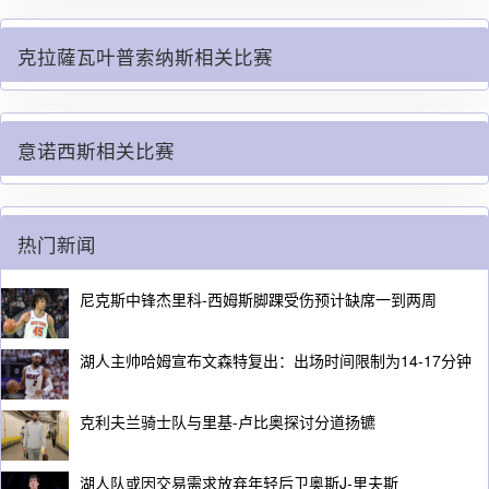
克拉薩瓦叶普索纳斯相关比赛
意诺西斯相关比赛
热门新闻
尼克斯中锋杰里科-西姆斯脚踝受伤预计缺席一到两周
湖人主帅哈姆宣布文森特复出：出场时间限制为14-17分钟
克利夫兰骑士队与里基-卢比奥探讨分道扬镳
湖人队或因交易需求放弃年轻后卫奥斯J-里夫斯