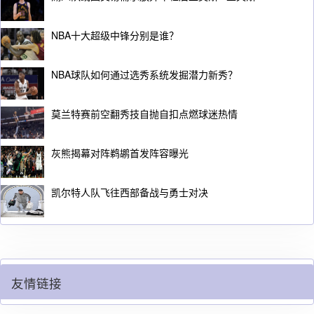
NBA十大超级中锋分别是谁？
NBA球队如何通过选秀系统发掘潜力新秀？
莫兰特赛前空翻秀技自抛自扣点燃球迷热情
灰熊揭幕对阵鹈鹕首发阵容曝光
凯尔特人队飞往西部备战与勇士对决
友情链接