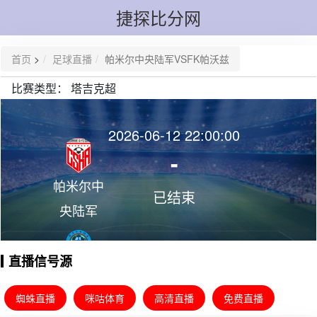
捷探比分网
首页
>
足球直播
帕米尔中央陆军VSFK帕沃兹
比赛类型：
塔吉克超
2026-06-12 22:00:00
-
帕米尔中
已结束
央陆军
直播信号源
FK帕沃兹
蜘蛛直播
咪咕体育
高清直播
免费直播