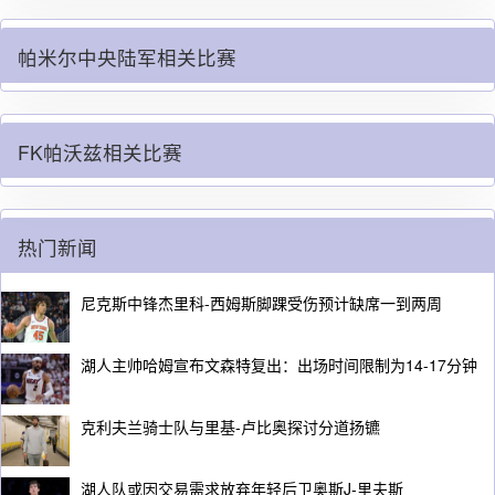
帕米尔中央陆军相关比赛
FK帕沃兹相关比赛
热门新闻
尼克斯中锋杰里科-西姆斯脚踝受伤预计缺席一到两周
湖人主帅哈姆宣布文森特复出：出场时间限制为14-17分钟
克利夫兰骑士队与里基-卢比奥探讨分道扬镳
湖人队或因交易需求放弃年轻后卫奥斯J-里夫斯