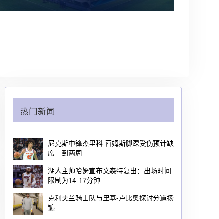
热门新闻
尼克斯中锋杰里科-西姆斯脚踝受伤预计缺
席一到两周
湖人主帅哈姆宣布文森特复出：出场时间
限制为14-17分钟
克利夫兰骑士队与里基-卢比奥探讨分道扬
镳