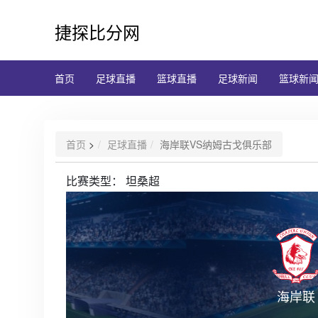
捷探比分网
首页
足球直播
篮球直播
足球新闻
篮球新
首页
>
足球直播
海岸联VS纳姆古戈俱乐部
比赛类型：
坦桑超
海岸联