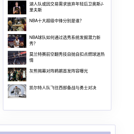
湖人队或因交易需求放弃年轻后卫奥斯J-
里夫斯
NBA十大超级中锋分别是谁？
NBA球队如何通过选秀系统发掘潜力新
秀？
莫兰特赛前空翻秀技自抛自扣点燃球迷热
情
灰熊揭幕对阵鹈鹕首发阵容曝光
凯尔特人队飞往西部备战与勇士对决