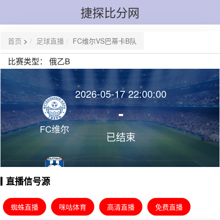
捷探比分网
首页
>
足球直播
FC维尔VS巴蒂卡B队
比赛类型：
俄乙B
2026-05-17 22:00:00
-
FC维尔
已结束
直播信号源
巴蒂卡B队
蜘蛛直播
咪咕体育
高清直播
免费直播