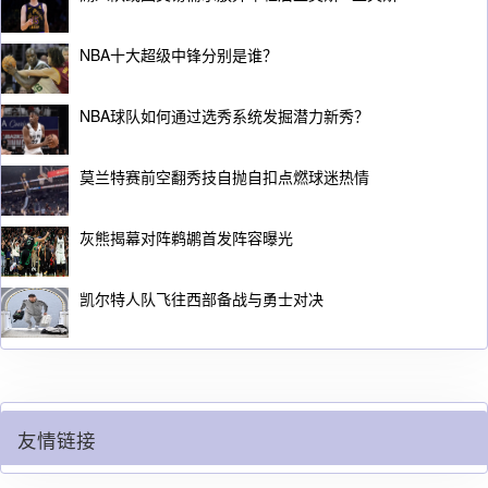
NBA十大超级中锋分别是谁？
NBA球队如何通过选秀系统发掘潜力新秀？
莫兰特赛前空翻秀技自抛自扣点燃球迷热情
灰熊揭幕对阵鹈鹕首发阵容曝光
凯尔特人队飞往西部备战与勇士对决
友情链接