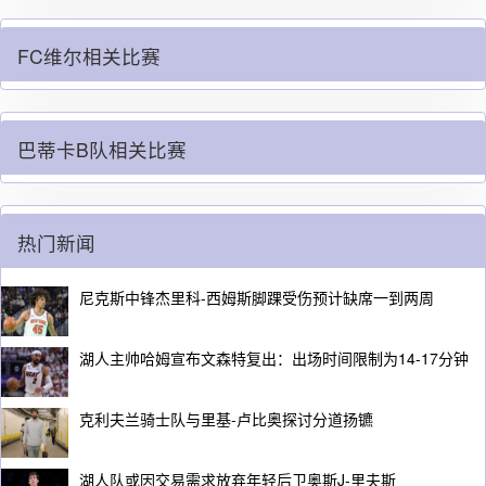
FC维尔相关比赛
巴蒂卡B队相关比赛
热门新闻
尼克斯中锋杰里科-西姆斯脚踝受伤预计缺席一到两周
湖人主帅哈姆宣布文森特复出：出场时间限制为14-17分钟
克利夫兰骑士队与里基-卢比奥探讨分道扬镳
湖人队或因交易需求放弃年轻后卫奥斯J-里夫斯