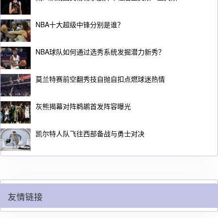
NBA十大超级中锋分别是谁？
NBA球队如何通过选秀系统发掘潜力新秀？
莫兰特赛前空翻秀技自抛自扣点燃球迷热情
灰熊揭幕对阵鹈鹕首发阵容曝光
凯尔特人队飞往西部备战与勇士对决
友情链接