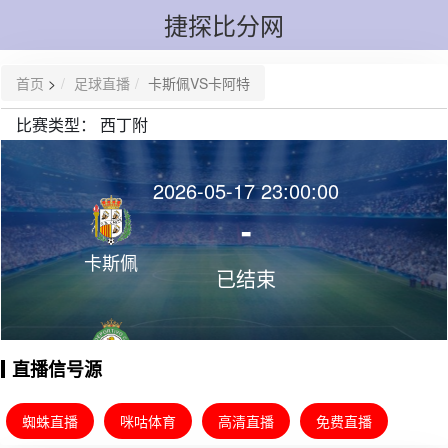
捷探比分网
首页
>
足球直播
卡斯佩VS卡阿特
比赛类型：
西丁附
2026-05-17 23:00:00
-
卡斯佩
已结束
直播信号源
卡阿特
蜘蛛直播
咪咕体育
高清直播
免费直播