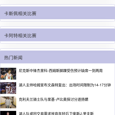
卡斯佩相关比赛
卡阿特相关比赛
热门新闻
尼克斯中锋杰里科-西姆斯脚踝受伤预计缺席一到两周
湖人主帅哈姆宣布文森特复出：出场时间限制为14-17分钟
克利夫兰骑士队与里基-卢比奥探讨分道扬镳
湖人队或因交易需求放弃年轻后卫奥斯J-里夫斯