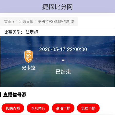
捷探比分网
首页
>
足球直播
史卡拉VSB36托尔斯港
比赛类型：
法罗超
2026-05-17 22:00:00
-
史卡拉
已结束
直播信号源
B36托尔
斯港
蜘蛛直播
咪咕体育
高清直播
免费直播