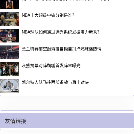
NBA十大超级中锋分别是谁？
NBA球队如何通过选秀系统发掘潜力新秀？
莫兰特赛前空翻秀技自抛自扣点燃球迷热情
灰熊揭幕对阵鹈鹕首发阵容曝光
凯尔特人队飞往西部备战与勇士对决
友情链接