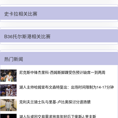
史卡拉相关比赛
B36托尔斯港相关比赛
热门新闻
尼克斯中锋杰里科-西姆斯脚踝受伤预计缺席一到两周
湖人主帅哈姆宣布文森特复出：出场时间限制为14-17分钟
克利夫兰骑士队与里基-卢比奥探讨分道扬镳
湖人队或因交易需求放弃年轻后卫奥斯J-里夫斯