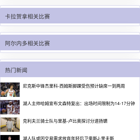
卡拉贺拿相关比赛
阿尔内多相关比赛
热门新闻
尼克斯中锋杰里科-西姆斯脚踝受伤预计缺席一到两周
湖人主帅哈姆宣布文森特复出：出场时间限制为14-17分钟
克利夫兰骑士队与里基-卢比奥探讨分道扬镳
湖人队或因交易需求放弃年轻后卫奥斯J-里夫斯