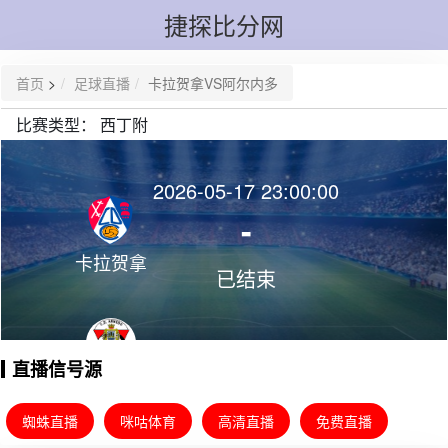
捷探比分网
首页
>
足球直播
卡拉贺拿VS阿尔内多
比赛类型：
西丁附
2026-05-17 23:00:00
-
卡拉贺拿
已结束
直播信号源
阿尔内多
蜘蛛直播
咪咕体育
高清直播
免费直播