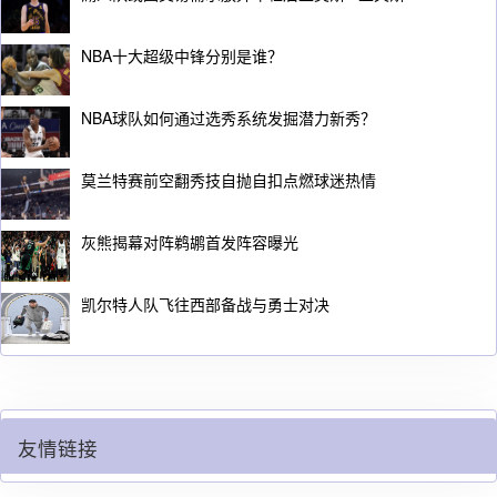
NBA十大超级中锋分别是谁？
NBA球队如何通过选秀系统发掘潜力新秀？
莫兰特赛前空翻秀技自抛自扣点燃球迷热情
灰熊揭幕对阵鹈鹕首发阵容曝光
凯尔特人队飞往西部备战与勇士对决
友情链接