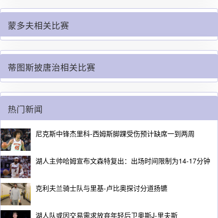
蒙多夫相关比赛
蒂图斯披唐治相关比赛
热门新闻
尼克斯中锋杰里科-西姆斯脚踝受伤预计缺席一到两周
湖人主帅哈姆宣布文森特复出：出场时间限制为14-17分钟
克利夫兰骑士队与里基-卢比奥探讨分道扬镳
湖人队或因交易需求放弃年轻后卫奥斯J-里夫斯