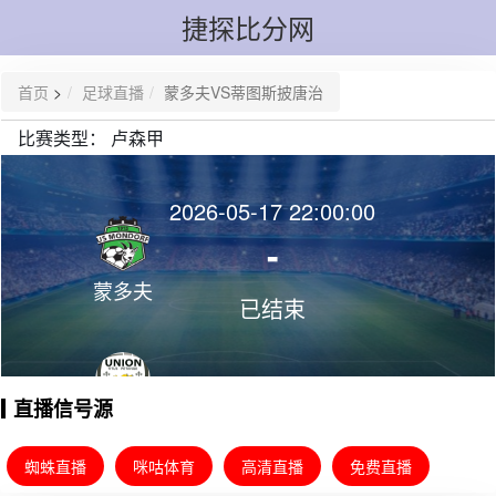
捷探比分网
首页
>
足球直播
蒙多夫VS蒂图斯披唐治
比赛类型：
卢森甲
2026-05-17 22:00:00
-
蒙多夫
已结束
直播信号源
蒂图斯披
唐治
蜘蛛直播
咪咕体育
高清直播
免费直播