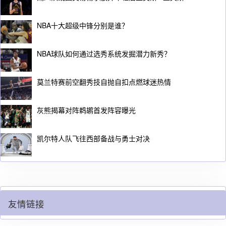
NBA十大超级中锋分别是谁？
NBA球队如何通过选秀系统发掘潜力新秀？
莫兰特赛前空翻秀技自抛自扣点燃球迷热情
灰熊揭幕对阵鹈鹕首发阵容曝光
凯尔特人队飞往西部备战与勇士对决
友情链接