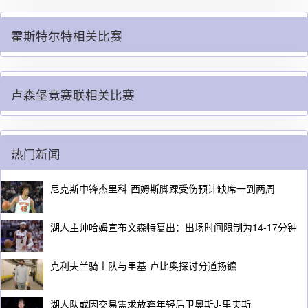
霍斯特尔特相关比赛
卢森堡竞赛联相关比赛
热门新闻
尼克斯中锋杰里科-西姆斯脚踝受伤预计缺席一到两周
湖人主帅哈姆宣布文森特复出：出场时间限制为14-17分钟
克利夫兰骑士队与里基-卢比奥探讨分道扬镳
湖人队或因交易需求放弃年轻后卫奥斯J-里夫斯