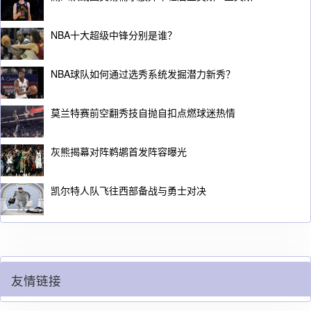
NBA十大超级中锋分别是谁？
NBA球队如何通过选秀系统发掘潜力新秀？
莫兰特赛前空翻秀技自抛自扣点燃球迷热情
灰熊揭幕对阵鹈鹕首发阵容曝光
凯尔特人队飞往西部备战与勇士对决
友情链接