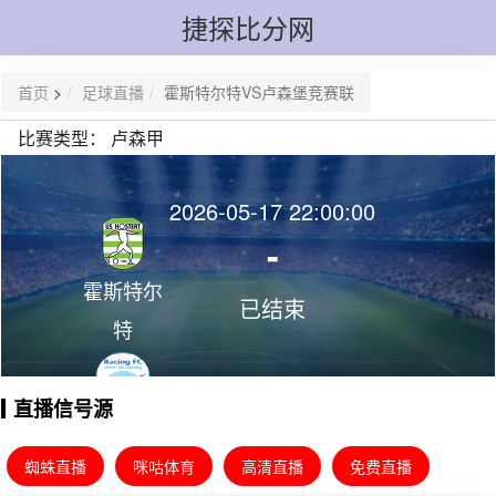
捷探比分网
首页
>
足球直播
霍斯特尔特VS卢森堡竞赛联
比赛类型：
卢森甲
2026-05-17 22:00:00
-
霍斯特尔
已结束
特
直播信号源
卢森堡竞
赛联
蜘蛛直播
咪咕体育
高清直播
免费直播