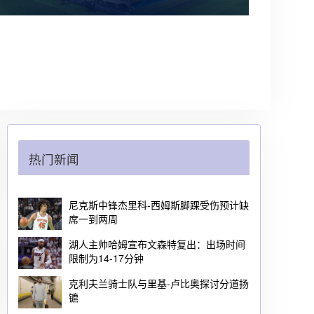
热门新闻
尼克斯中锋杰里科-西姆斯脚踝受伤预计缺
席一到两周
湖人主帅哈姆宣布文森特复出：出场时间
限制为14-17分钟
克利夫兰骑士队与里基-卢比奥探讨分道扬
镳