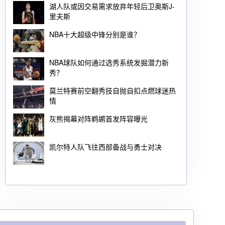
湖人队或因交易需求放弃年轻后卫奥斯J-
里夫斯
NBA十大超级中锋分别是谁？
NBA球队如何通过选秀系统发掘潜力新
秀？
莫兰特赛前空翻秀技自抛自扣点燃球迷热
情
灰熊揭幕对阵鹈鹕首发阵容曝光
凯尔特人队飞往西部备战与勇士对决