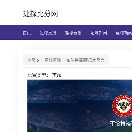
捷探比分网
首页
足球直播
篮球直播
足球新闻
篮球新
首页
>
足球直播
布伦特福德VS水晶宫
比赛类型：
英超
布伦特福