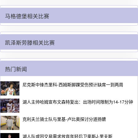
马格德堡相关比赛
凯泽斯劳滕相关比赛
热门新闻
尼克斯中锋杰里科-西姆斯脚踝受伤预计缺席一到两周
湖人主帅哈姆宣布文森特复出：出场时间限制为14-17分钟
克利夫兰骑士队与里基-卢比奥探讨分道扬镳
湖人队或因交易需求放弃年轻后卫奥斯J-里夫斯