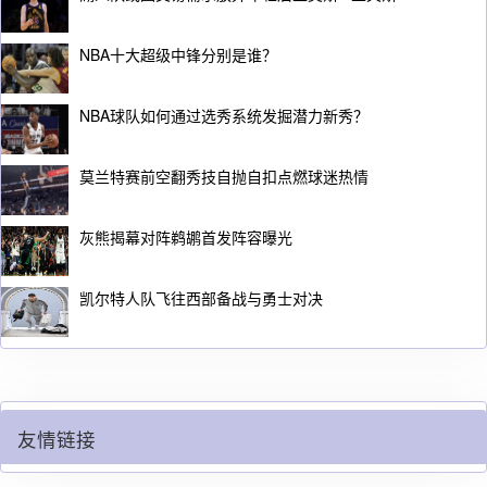
NBA十大超级中锋分别是谁？
NBA球队如何通过选秀系统发掘潜力新秀？
莫兰特赛前空翻秀技自抛自扣点燃球迷热情
灰熊揭幕对阵鹈鹕首发阵容曝光
凯尔特人队飞往西部备战与勇士对决
友情链接