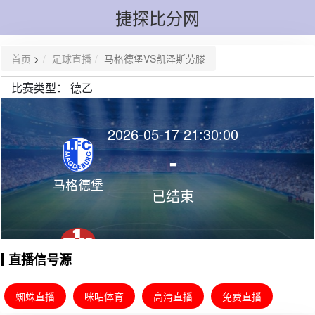
捷探比分网
首页
>
足球直播
马格德堡VS凯泽斯劳滕
比赛类型：
德乙
2026-05-17 21:30:00
-
马格德堡
已结束
直播信号源
凯泽斯劳
滕
蜘蛛直播
咪咕体育
高清直播
免费直播