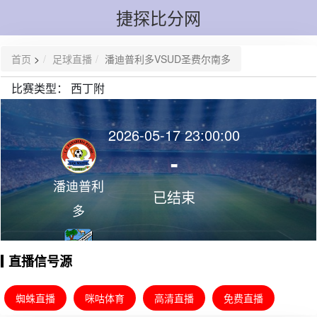
捷探比分网
首页
>
足球直播
潘迪普利多VSUD圣费尔南多
比赛类型：
西丁附
2026-05-17 23:00:00
-
潘迪普利
已结束
多
直播信号源
UD圣费尔
南多
蜘蛛直播
咪咕体育
高清直播
免费直播