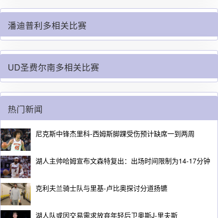
潘迪普利多相关比赛
UD圣费尔南多相关比赛
热门新闻
尼克斯中锋杰里科-西姆斯脚踝受伤预计缺席一到两周
湖人主帅哈姆宣布文森特复出：出场时间限制为14-17分钟
克利夫兰骑士队与里基-卢比奥探讨分道扬镳
湖人队或因交易需求放弃年轻后卫奥斯J-里夫斯