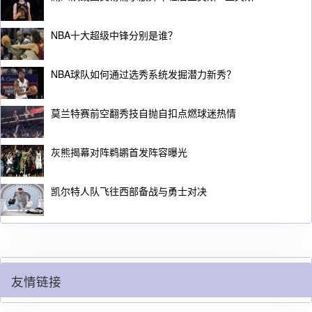
NBA十大超级中锋分别是谁？
NBA球队如何通过选秀系统发掘潜力新秀？
莫兰特赛前空翻秀技自抛自扣点燃球迷热情
灰熊揭幕对阵鹈鹕首发阵容曝光
凯尔特人队飞往西部备战与勇士对决
友情链接