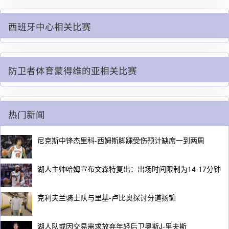
的亚
西班牙中心相关比赛
防卫者体育蒙得维的亚相关比赛
热门新闻
尼克斯中锋杰里科-西姆斯脚踝受伤预计缺席一到两周
湖人主帅哈姆宣布文森特复出：出场时间限制为14-17分钟
克利夫兰骑士队与里基-卢比奥探讨分道扬镳
湖人队或因交易需求放弃年轻后卫奥斯J-里夫斯