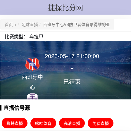
捷探比分网
首页
>
足球直播
西班牙中心VS防卫者体育蒙得维的亚
比赛类型：
乌拉甲
2026-05-17 21:00:00
-
西班牙中
已结束
心
直播信号源
防卫者体
育蒙得维
蜘蛛直播
咪咕体育
高清直播
免费直播