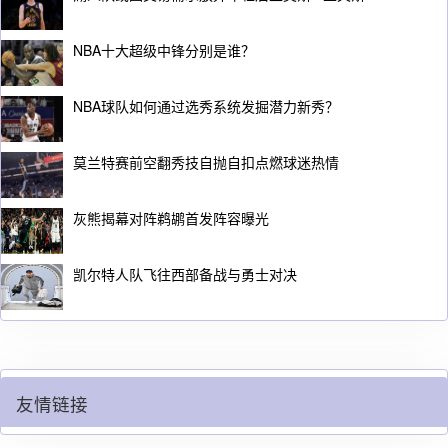
NBA十大超级中锋分别是谁？
NBA球队如何通过选秀系统发掘潜力新秀？
莫兰特赛前空翻秀技自抛自扣点燃球迷热情
灰熊揭幕对阵鹈鹕首发阵容曝光
凯尔特人队飞往西部备战与勇士对决
友情链接