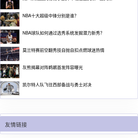
NBA十大超级中锋分别是谁？
NBA球队如何通过选秀系统发掘潜力新秀？
莫兰特赛前空翻秀技自抛自扣点燃球迷热情
灰熊揭幕对阵鹈鹕首发阵容曝光
凯尔特人队飞往西部备战与勇士对决
友情链接