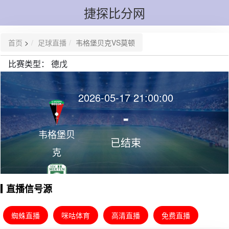
捷探比分网
首页
>
足球直播
韦格堡贝克VS莫顿
比赛类型：
德戊
2026-05-17 21:00:00
-
韦格堡贝
已结束
克
直播信号源
莫顿
蜘蛛直播
咪咕体育
高清直播
免费直播