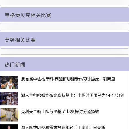
韦格堡贝克相关比赛
莫顿相关比赛
热门新闻
尼克斯中锋杰里科-西姆斯脚踝受伤预计缺席一到两周
湖人主帅哈姆宣布文森特复出：出场时间限制为14-17分钟
克利夫兰骑士队与里基-卢比奥探讨分道扬镳
湖人队或因交易需求放弃年轻后卫奥斯J-里夫斯