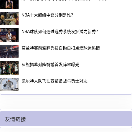
NBA十大超级中锋分别是谁？
NBA球队如何通过选秀系统发掘潜力新秀？
莫兰特赛前空翻秀技自抛自扣点燃球迷热情
灰熊揭幕对阵鹈鹕首发阵容曝光
凯尔特人队飞往西部备战与勇士对决
友情链接