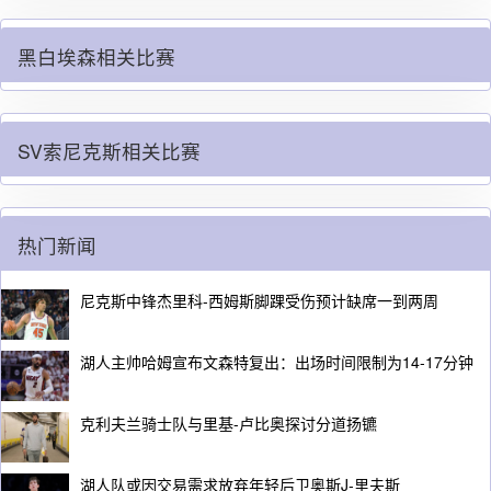
黑白埃森相关比赛
SV索尼克斯相关比赛
热门新闻
尼克斯中锋杰里科-西姆斯脚踝受伤预计缺席一到两周
湖人主帅哈姆宣布文森特复出：出场时间限制为14-17分钟
克利夫兰骑士队与里基-卢比奥探讨分道扬镳
湖人队或因交易需求放弃年轻后卫奥斯J-里夫斯