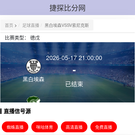
捷探比分网
首页
>
足球直播
黑白埃森VSSV索尼克斯
比赛类型：
德戊
2026-05-17 21:00:00
-
黑白埃森
已结束
直播信号源
SV索尼克
斯
蜘蛛直播
咪咕体育
高清直播
免费直播