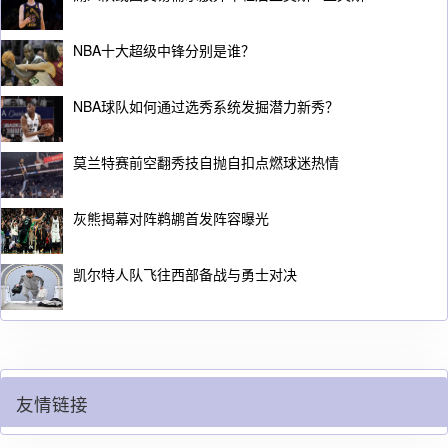
NBA十大超级中锋分别是谁？
NBA球队如何通过选秀系统发掘潜力新秀？
莫兰特赛前空翻秀技自抛自扣点燃球迷热情
灰熊揭幕对阵鹈鹕首发阵容曝光
凯尔特人队飞往西部备战与勇士对决
友情链接