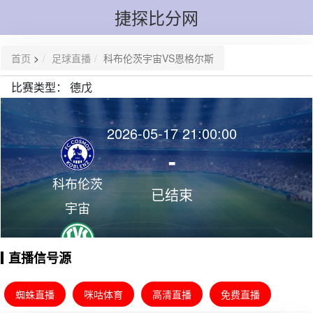
捷探比分网
首页
>
足球直播
科布伦茨宇宙VS恩格尔斯
比赛类型：
德戊
2026-05-17 21:00:00
-
科布伦茨
已结束
宇宙
直播信号源
恩格尔斯
蜘蛛直播
咪咕体育
高清直播
免费直播