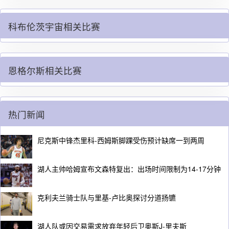
科布伦茨宇宙相关比赛
恩格尔斯相关比赛
热门新闻
尼克斯中锋杰里科-西姆斯脚踝受伤预计缺席一到两周
湖人主帅哈姆宣布文森特复出：出场时间限制为14-17分钟
克利夫兰骑士队与里基-卢比奥探讨分道扬镳
湖人队或因交易需求放弃年轻后卫奥斯J-里夫斯