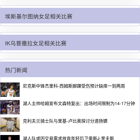
埃斯基尔图纳女足相关比赛
IK乌普撒拉女足相关比赛
热门新闻
尼克斯中锋杰里科-西姆斯脚踝受伤预计缺席一到两周
湖人主帅哈姆宣布文森特复出：出场时间限制为14-17分钟
克利夫兰骑士队与里基-卢比奥探讨分道扬镳
湖人队或因交易需求放弃年轻后卫奥斯J-里夫斯