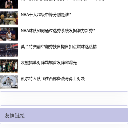
NBA十大超级中锋分别是谁？
NBA球队如何通过选秀系统发掘潜力新秀？
莫兰特赛前空翻秀技自抛自扣点燃球迷热情
灰熊揭幕对阵鹈鹕首发阵容曝光
凯尔特人队飞往西部备战与勇士对决
友情链接