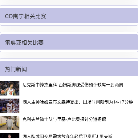
CD陶宁相关比赛
雷奥亚相关比赛
热门新闻
尼克斯中锋杰里科-西姆斯脚踝受伤预计缺席一到两周
湖人主帅哈姆宣布文森特复出：出场时间限制为14-17分钟
克利夫兰骑士队与里基-卢比奥探讨分道扬镳
湖人队或因交易需求放弃年轻后卫奥斯J-里夫斯