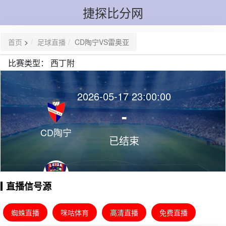
捷探比分网
首页
>
足球直播
CD陶宁VS雷奥亚
比赛类型：
西丁附
2026-05-17 23:00:00
-
CD陶宁
已结束
直播信号源
雷奥亚
蜘蛛直播
咪咕体育
高清直播
免费直播