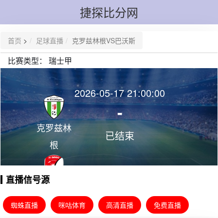
捷探比分网
首页
>
足球直播
克罗兹林根VS巴沃斯
比赛类型：
瑞士甲
2026-05-17 21:00:00
-
克罗兹林
已结束
根
直播信号源
巴沃斯
蜘蛛直播
咪咕体育
高清直播
免费直播