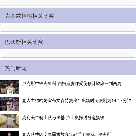
克罗兹林根相关比赛
巴沃斯相关比赛
热门新闻
尼克斯中锋杰里科-西姆斯脚踝受伤预计缺席一到两周
湖人主帅哈姆宣布文森特复出：出场时间限制为14-17分钟
克利夫兰骑士队与里基-卢比奥探讨分道扬镳
湖人队或因交易需求放弃年轻后卫奥斯J-里夫斯