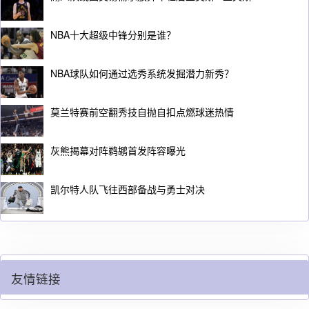
NBA十大超级中锋分别是谁？
NBA球队如何通过选秀系统发掘潜力新秀？
莫兰特赛前空翻秀技自抛自扣点燃球迷热情
灰熊揭幕对阵鹈鹕首发阵容曝光
凯尔特人队飞往西部备战与勇士对决
友情链接