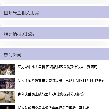
国际米兰相关比赛
维罗纳相关比赛
热门新闻
尼克斯中锋杰里科-西姆斯脚踝受伤预计缺席一到两周
湖人主帅哈姆宣布文森特复出：出场时间限制为14-17分钟
克利夫兰骑士队与里基-卢比奥探讨分道扬镳
湖人队或因交易需求放弃年轻后卫奥斯J-里夫斯