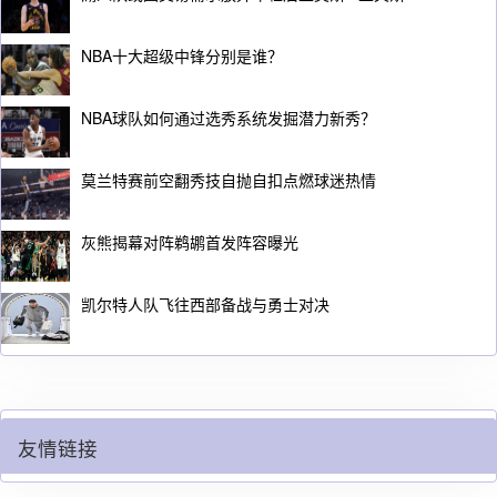
NBA十大超级中锋分别是谁？
NBA球队如何通过选秀系统发掘潜力新秀？
莫兰特赛前空翻秀技自抛自扣点燃球迷热情
灰熊揭幕对阵鹈鹕首发阵容曝光
凯尔特人队飞往西部备战与勇士对决
友情链接