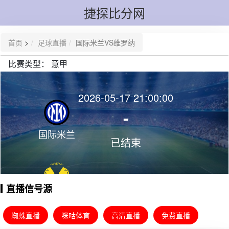
捷探比分网
首页
>
足球直播
国际米兰VS维罗纳
比赛类型：
意甲
2026-05-17 21:00:00
-
国际米兰
已结束
直播信号源
维罗纳
蜘蛛直播
咪咕体育
高清直播
免费直播