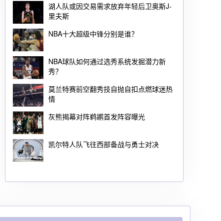
湖人队或因交易需求放弃年轻后卫奥斯J-
里夫斯
NBA十大超级中锋分别是谁？
NBA球队如何通过选秀系统发掘潜力新
秀？
莫兰特赛前空翻秀技自抛自扣点燃球迷热
情
灰熊揭幕对阵鹈鹕首发阵容曝光
凯尔特人队飞往西部备战与勇士对决