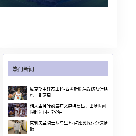
热门新闻
尼克斯中锋杰里科-西姆斯脚踝受伤预计缺
席一到两周
湖人主帅哈姆宣布文森特复出：出场时间
限制为14-17分钟
克利夫兰骑士队与里基-卢比奥探讨分道扬
镳