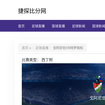
捷探比分网
首页
足球直播
篮球直播
足球新闻
篮球新
首页
>
足球直播
戈阿尼佐VS特罗佩松
比赛类型：
西丁附
戈阿尼