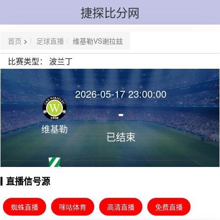
捷探比分网
首页
>
足球直播
维基勒VS谢拉玆
比赛类型：
波兰丁
2026-05-17 23:00:00
-
维基勒
已结束
直播信号源
谢拉玆
蜘蛛直播
咪咕体育
高清直播
免费直播