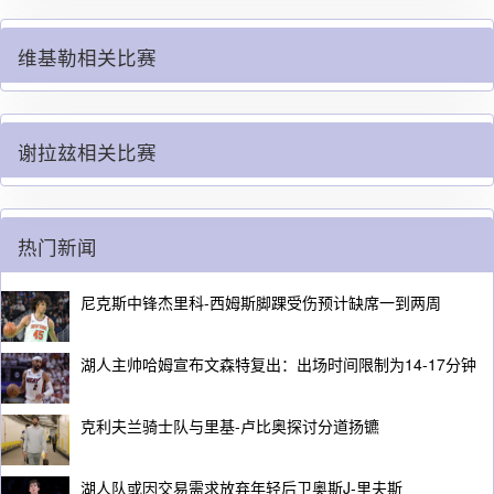
维基勒相关比赛
谢拉玆相关比赛
热门新闻
尼克斯中锋杰里科-西姆斯脚踝受伤预计缺席一到两周
湖人主帅哈姆宣布文森特复出：出场时间限制为14-17分钟
克利夫兰骑士队与里基-卢比奥探讨分道扬镳
湖人队或因交易需求放弃年轻后卫奥斯J-里夫斯