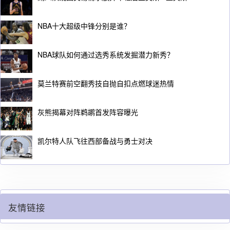
NBA十大超级中锋分别是谁？
NBA球队如何通过选秀系统发掘潜力新秀？
莫兰特赛前空翻秀技自抛自扣点燃球迷热情
灰熊揭幕对阵鹈鹕首发阵容曝光
凯尔特人队飞往西部备战与勇士对决
友情链接