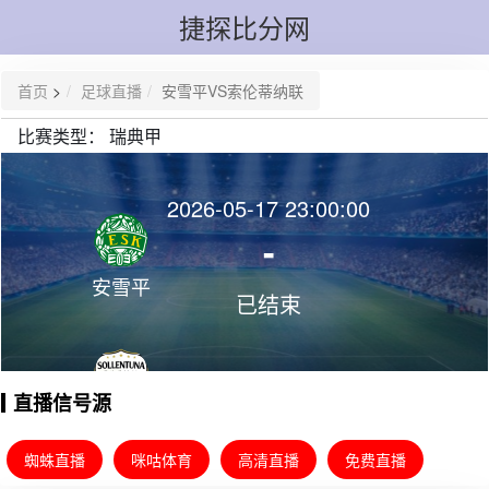
捷探比分网
首页
>
足球直播
安雪平VS索伦蒂纳联
比赛类型：
瑞典甲
2026-05-17 23:00:00
-
安雪平
已结束
直播信号源
索伦蒂纳
联
蜘蛛直播
咪咕体育
高清直播
免费直播