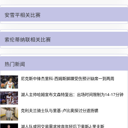
安雪平相关比赛
索伦蒂纳联相关比赛
热门新闻
尼克斯中锋杰里科-西姆斯脚踝受伤预计缺席一到两周
湖人主帅哈姆宣布文森特复出：出场时间限制为14-17分钟
克利夫兰骑士队与里基-卢比奥探讨分道扬镳
湖人队或因交易需求放弃年轻后卫奥斯J-里夫斯