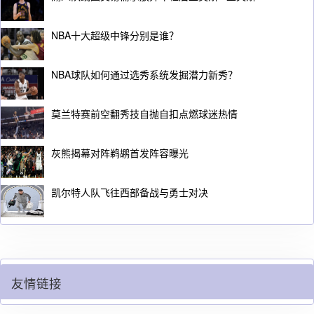
NBA十大超级中锋分别是谁？
NBA球队如何通过选秀系统发掘潜力新秀？
莫兰特赛前空翻秀技自抛自扣点燃球迷热情
灰熊揭幕对阵鹈鹕首发阵容曝光
凯尔特人队飞往西部备战与勇士对决
友情链接