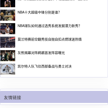
NBA十大超级中锋分别是谁？
NBA球队如何通过选秀系统发掘潜力新秀？
莫兰特赛前空翻秀技自抛自扣点燃球迷热情
灰熊揭幕对阵鹈鹕首发阵容曝光
凯尔特人队飞往西部备战与勇士对决
友情链接