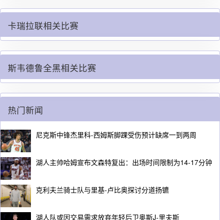
卡瑞拉联相关比赛
斯韦德鲁全黑相关比赛
热门新闻
尼克斯中锋杰里科-西姆斯脚踝受伤预计缺席一到两周
湖人主帅哈姆宣布文森特复出：出场时间限制为14-17分钟
克利夫兰骑士队与里基-卢比奥探讨分道扬镳
湖人队或因交易需求放弃年轻后卫奥斯J-里夫斯