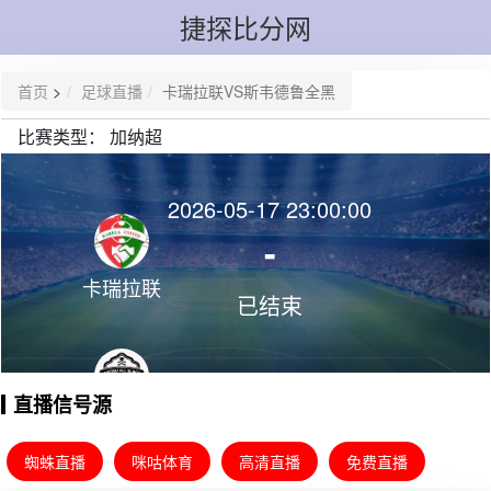
捷探比分网
首页
>
足球直播
卡瑞拉联VS斯韦德鲁全黑
比赛类型：
加纳超
2026-05-17 23:00:00
-
卡瑞拉联
已结束
直播信号源
斯韦德鲁
全黑
蜘蛛直播
咪咕体育
高清直播
免费直播