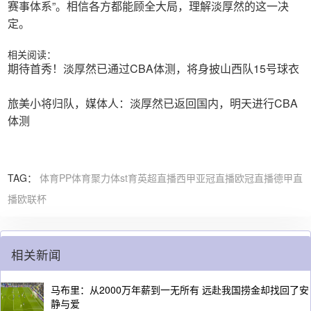
赛事体系”。相信各方都能顾全大局，理解淡厚然的这一决
定。
相关阅读：
期待首秀！淡厚然已通过CBA体测，将身披山西队15号球衣
旅美小将归队，媒体人：淡厚然已返回国内，明天进行CBA
体测
TAG：
体育
PP体育
聚力体st育
英超直播
西甲
亚冠直播
欧冠直播
德甲直
播
欧联杯
相关新闻
马布里：从2000万年薪到一无所有 远赴我国捞金却找回了安
静与爱