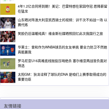
4年1.2亿合同将到期！美记：巴雷特想在家园夺冠 愿降薪留
在猛龙
山东晒对阵澳大利亚凯西骑士的视频：训千次不如战一场 以
赛代练
笑脸仍旧温暖纯真！维金斯社媒晒照回忆此次我国行之旅
华莱士：曾和作为WNBA球员的女友单挑 要全力防卫不然她
真能赢我
罗马尼亚U16高难底线抛投压哨绝杀 塞尔维亚两战皆负面对
筛选
太阳GM：狄龙诠释了球队的DNA 是咱们上赛季取得成功的
重要功臣
友情链接