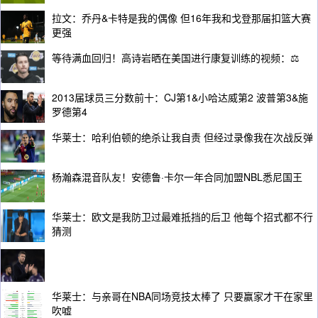
拉文：乔丹&卡特是我的偶像 但16年我和戈登那届扣篮大赛
更强
等待满血回归！高诗岩晒在美国进行康复训练的视频：⚖️
2013届球员三分数前十：CJ第1&小哈达威第2 波普第3&施
罗德第4
华莱士：哈利伯顿的绝杀让我自责 但经过录像我在次战反弹
杨瀚森混音队友！安德鲁·卡尔一年合同加盟NBL悉尼国王
华莱士：欧文是我防卫过最难抵挡的后卫 他每个招式都不行
猜测
华莱士：与亲哥在NBA同场竞技太棒了 只要赢家才干在家里
吹嘘