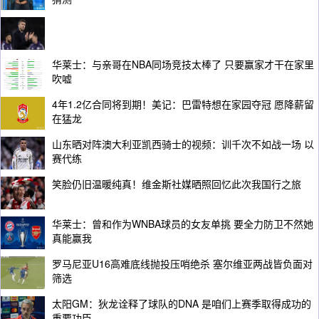
华莱士：与亲哥在NBA同场竞技太棒了 只要赢家才干在家里
吹嘘
4年1.2亿合同将到期！美记：巴雷特想在家园夺冠 愿降薪留
在猛龙
山东晒对阵澳大利亚凯西骑士的视频：训千次不如战一场 以
赛代练
笑脸仍旧温暖纯真！维金斯社媒晒照回忆此次我国行之旅
华莱士：曾和作为WNBA球员的女友单挑 要全力防卫不然她
真能赢我
罗马尼亚U16高难底线抛投压哨绝杀 塞尔维亚两战皆负面对
筛选
太阳GM：狄龙诠释了球队的DNA 是咱们上赛季取得成功的
重要功臣