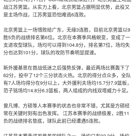
战江苏男篮。从实力上看，北京男篮占据明显优势，此役又
是主场作战，江苏男篮恐怕难逃6连败。
北京男篮上一场惜败给广东，无缘3连胜，目前北京男篮以9
胜5负的战绩排名第6位。北京在本赛季风格蜕变，变成了一
支进攻型球队，场均可以得到104.8分，排名第7位，场均失
分也达到101分，球队的攻防节奏明显提速。
新外援基恩在首战低迷之后强势反弹，最近两场比赛轰下了
62分，投中了12个三分状态火热。北京的得分点众多，全队
有7人场均得分在9分以上，大外援利夫场均15.7分7.9篮板，
范子铭场均14.8分6.3篮板，两人组成的内线双塔威力十足。
曾凡博、方硕等人本赛季的状态也非常不错，尤其是方硕经
常在关键时刻有出色发挥。 江苏本赛季的战绩极差，2胜11
负的战绩排名垫底，球队此前已经遭遇5连败。
江苏是本赛季进攻最差的球队之一，场均只有92.3分，场均