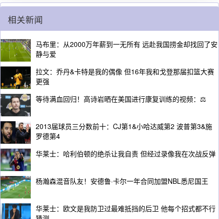
相关新闻
马布里：从2000万年薪到一无所有 远赴我国捞金却找回了安
静与爱
拉文：乔丹&卡特是我的偶像 但16年我和戈登那届扣篮大赛
更强
等待满血回归！高诗岩晒在美国进行康复训练的视频：⚖️
2013届球员三分数前十：CJ第1&小哈达威第2 波普第3&施
罗德第4
华莱士：哈利伯顿的绝杀让我自责 但经过录像我在次战反弹
杨瀚森混音队友！安德鲁·卡尔一年合同加盟NBL悉尼国王
华莱士：欧文是我防卫过最难抵挡的后卫 他每个招式都不行
猜测