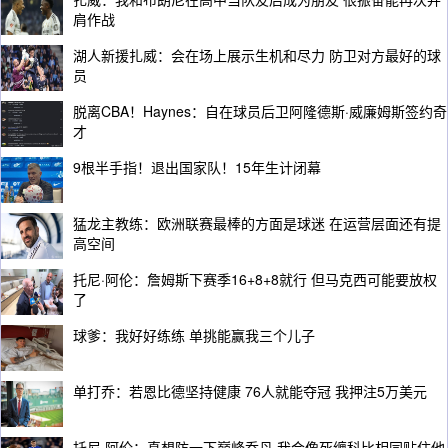
肩作战
湖人新援扎威：会在场上展示生机和尽力 防卫对方最好的球
员
脱离CBA！Haynes：自在球员后卫阿隆德斯·威廉姆斯签约奇
才
9根半手指！退出国家队！15年生计闭幕
猛龙主教练：欧洲联赛最棒的方面是球迷 在运营层面还有提
高空间
托尼·阿伦：詹姆斯下赛季16+8+8就行 但马克西可能要放权
了
球爹：我好好练练 单挑能赢我三个儿子
单打乔：若恩比德坚持健康 76人就能夺冠 我押注5万美元
托尼·阿伦：真想防一下巅峰乔丹 我会像死缠科比相同贴住他