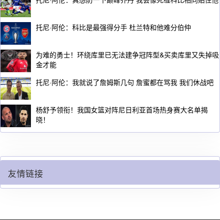
托尼·阿伦：科比是最强得分手 杜兰特和他难分伯仲
为难的勇士！环绕库里已无法建争冠阵型&买卖库里又失掉吸
金才能
托尼·阿伦：我就说了詹姆斯几句 詹蜜都在骂我 我们休战吧
杨舒予领衔！我国女篮对阵尼日利亚首场热身赛大名单揭
晓！
友情链接