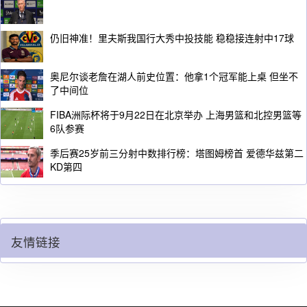
仍旧神准！里夫斯我国行大秀中投技能 稳稳接连射中17球
奥尼尔谈老詹在湖人前史位置：他拿1个冠军能上桌 但坐不
了中间位
FIBA洲际杯将于9月22日在北京举办 上海男篮和北控男篮等
6队参赛
季后赛25岁前三分射中数排行榜：塔图姆榜首 爱德华兹第二
KD第四
友情链接