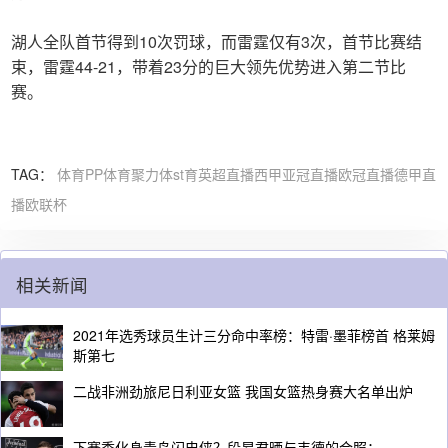
湖人全队首节得到10次罚球，而雷霆仅有3次，首节比赛结
束，雷霆44-21，带着23分的巨大领先优势进入第二节比
赛。
TAG：
体育
PP体育
聚力体st育
英超直播
西甲
亚冠直播
欧冠直播
德甲直
播
欧联杯
相关新闻
2021年选秀球员生计三分命中率榜：特雷·墨菲榜首 格莱姆
斯第七
二战非洲劲旅尼日利亚女篮 我国女篮热身赛大名单出炉
下赛季化身青岛闪电侠？段昂君晒与韦德的合照：