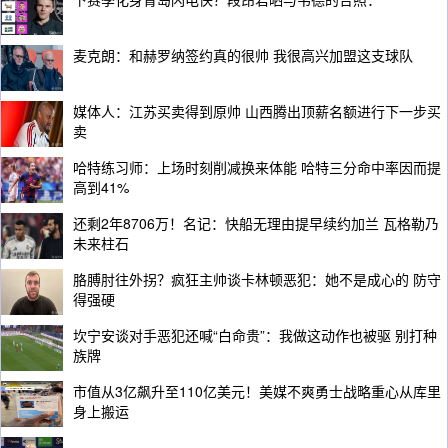
麦克朗：和赫罗纳签约真的很帅 我很高兴加盟这支球队
媒体人：江苏买卖得到原帅 山西腾出顶薪名额进行下一步买
卖
哈特练习师：上场时刻削减换来体能 哈特三分命中率因而提
高到41%
还剩2年8706万！名记：快船无理由提早续约加兰 瓦格勒乃
未来柱石
胳膊肘往外拐？疯狂主帅谈卡林顿恶犯：她不是成心的 防守
得强硬
坎宁安谈对手恶犯还喊“白命贵”：我做这动作也被驱 别打种
族牌
市值从3亿飙升至110亿美元！美媒不爽勇士战略重心从库里
身上搬运