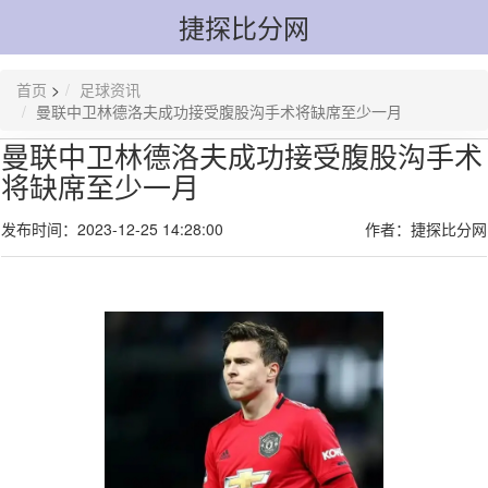
捷探比分网
首页
>
足球资讯
曼联中卫林德洛夫成功接受腹股沟手术将缺席至少一月
曼联中卫林德洛夫成功接受腹股沟手术
将缺席至少一月
发布时间：2023-12-25 14:28:00
作者：捷探比分网