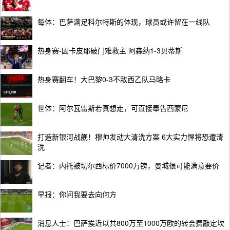
每体：巴萨满足科尔特斯的体现，球员或许留在一线队
热身赛-因卡皮耶破门难救主 阿森纳1-3贝蒂斯
热身赛翻车！大巴黎0-3不敌西乙队马略卡
世体：阿尔瓦雷斯若真想走，可直接奉告西蒙尼
打造新银河战舰！穆帅发动大清洗方案 6大实力悍将恐遭清
洗
记者：内托被切尔西标价7000万镑，曼城很可能满意要价
早报：你问我要去向何方
消息人士：巴萨挨近以共800万至1000万欧的转会费敲定坎