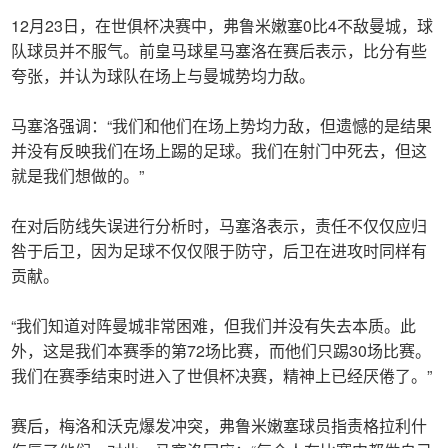
12月23日，在世俱杯决赛中，弗鲁米嫩塞0比4不敌曼城，球
队球员并不服气。前皇马球星马塞洛在赛后表示，比分有些
夸张，并认为球队在场上与曼城势均力敌。
马塞洛强调：“我们和他们在场上势均力敌，但遗憾的是结果
并没有反映我们在场上踢的足球。我们在射门中死去，但这
就是我们想做的。”
在对后防线失误进行分析时，马塞洛表示，责任不仅仅应归
咎于后卫，因为足球不仅仅限于防守，后卫在进攻时同样有
贡献。
“我们知道对阵曼城非常困难，但我们并没有失去本质。此
外，这是我们本赛季的第72场比赛，而他们只踢30场比赛。
我们在赛季结束时进入了世俱杯决赛，精神上已经厌倦了。”
赛后，梅洛和沃克爆发冲突，弗鲁米嫩塞球员指责格拉利什