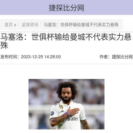
捷探比分网
首页
>
足球资讯
马塞洛：世俱杯输给曼城不代表实力悬殊
马塞洛：世俱杯输给曼城不代表实力悬
殊
发布时间：2023-12-25 14:28:00
作者：捷探比分网