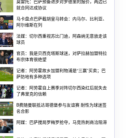
莫雷托：巴萨预备进步对罗德里的报价，两边已
就合同达成协议
马卡盘点巴萨截胡皇马转会：内马尔、比利亚、
阿尔维斯在列
法媒：切尔西重视苏比门迪，阿森纳无意放走该
球员
官员：我是贝西克塔斯球迷，对萨拉赫加盟特拉
布宗体育很绝望
记者：阿劳霍故乡加盟利物浦是“三赢”买卖；巴
萨防地有多种选项
记者：阿劳霍自上赛季对阵切尔西染红后就失去
了弗里克的信赖
B费随曼联抵达哥德堡参与友谊赛 耐性为球迷签
名合影
阿媒：巴萨搅局罗梅罗抢夺，马竞热刺商洽阻滞