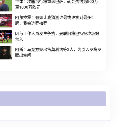
世体：坎塞洛行将重返巴萨，转会费约为800万
至1000万欧元
阿邦拉霍：假如让我猜测谁最或许拿到最多红
牌，我会选罗梅罗
因与工作人员发生争执，曼联旧将巴特被垃圾站
禁入
阿斯：马竞方案出售莫利纳等3人，为引入罗梅罗
腾出空间