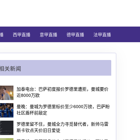
播
西甲直播
意甲直播
德甲直播
法甲直播
相关新闻
加泰电台：巴萨初度报价罗德里遭拒，曼城要价
近8000万欧
曼晚：曼城为罗德里标价至少6000万镑，巴萨盼
社区盾杯前敲定
罗德里留不住，曼城全力寻觅替代者，新帅马雷
斯卡钦点天价旧日爱徒