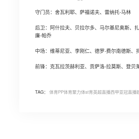
守门员：
舍瓦利耶、萨福诺夫、雷纳托-马林
后卫：阿什拉夫、
贝拉尔多、马尔基尼奥斯、扎
廉-帕乔
中场：
维蒂尼亚、李刚仁、德罗-费尔南德斯、扎
前锋：
克瓦拉茨赫利亚、贡萨洛-拉莫斯、登贝
TAG：
体育
PP体育
聚力体st育
英超直播
西甲
亚冠直播