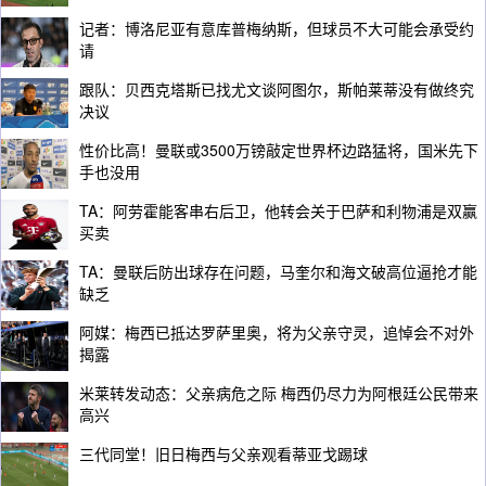
记者：博洛尼亚有意库普梅纳斯，但球员不大可能会承受约
请
跟队：贝西克塔斯已找尤文谈阿图尔，斯帕莱蒂没有做终究
决议
性价比高！曼联或3500万镑敲定世界杯边路猛将，国米先下
手也没用
TA：阿劳霍能客串右后卫，他转会关于巴萨和利物浦是双赢
买卖
TA：曼联后防出球存在问题，马奎尔和海文破高位逼抢才能
缺乏
阿媒：梅西已抵达罗萨里奥，将为父亲守灵，追悼会不对外
揭露
米莱转发动态：父亲病危之际 梅西仍尽力为阿根廷公民带来
高兴
三代同堂️！旧日梅西与父亲观看蒂亚戈踢球