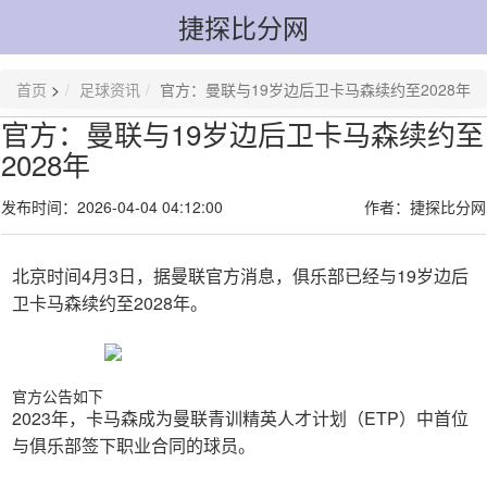
捷探比分网
首页
>
足球资讯
官方：曼联与19岁边后卫卡马森续约至2028年
官方：曼联与19岁边后卫卡马森续约至
2028年
发布时间：2026-04-04 04:12:00
作者：捷探比分网
北京时间4月3日，据曼联官方消息，俱乐部已经与19岁边后
卫卡马森续约至2028年。
官方公告如下
2023年，卡马森成为曼联青训精英人才计划（ETP）中首位
与俱乐部签下职业合同的球员。