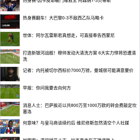
热身赛-因卡皮耶破门难救主 阿森纳1-3贝蒂斯
热身赛翻车！大巴黎0-3不敌西乙队马略卡
世体：阿尔瓦雷斯若真想走，可直接奉告西蒙尼
打造新银河战舰！穆帅发动大清洗方案 6大实力悍将恐遭清
洗
记者：内托被切尔西标价7000万镑，曼城很可能满意要价
早报：你问我要去向何方
消息人士：巴萨挨近以共800万至1000万欧的转会费敲定坎
塞洛
何意味？与皇马商谈续约后 维尼修斯忽然清空个人社媒