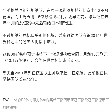
与英格兰同组的加纳队，在周一晚斯图加特的比赛中1-2不敌
德国，而上周五则1-5惨败给奥地利。更早之前，球队还在去
年11月的友谊赛中先后输给日本和韩国。
不过加纳的危机似乎即将化解，曾率领德国队夺得2014年世
界杯冠军的勒夫即将接手球队。
这位66岁名帅预计将签下一份短期执教合同，月薪15万欧元
（13.1万英镑），合约在世界杯结束后到期。
勒夫自2021年卸任德国队主帅以来便一直赋闲，此前他已执
掌德国队长达15年。
TAG：
体育
PP体育
聚力体st育
英超直播
西甲
亚冠直播
欧冠直播
德甲直
播
欧联杯