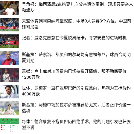
号角报：梅西清晨2点携妻儿向父亲遗体离别，现场只要亲人
和挚友
天空体育列阿森纳阵型深度：中场9人竞赛3个方位，中卫前
锋可加强
记者：威洛克愿意在今夏脱离纽卡，寻求安稳的进场时机
斯基拉：萨索洛、都灵和帕尔马均有意福蒂尼，球员合同明
夏到期
意媒：卢卡库对加盟费内巴切持敞开情绪，那不勒斯要价
1200万欧
世体：罗梅罗一直在张望巴萨的引援意向，热刺为其标价约
4000万欧
斯基拉：河槽中场加拉尔萨被推荐给尤文，后者正评价这一
选项
每体：德容康复不抱负但仍回绝手术，他的问题引发巴萨强
烈不满