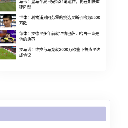
马卡：皇马今夏已完结24笔运作，仍在加快重
建阵型
世体：利物浦对阿劳霍的挑选买断价格为5500
万欧
每体：罗德里多年前就钟情巴萨，哈白一直是
他的典范
罗马诺：维拉与马竞就2000万欧签下鲁杰里达
成协议