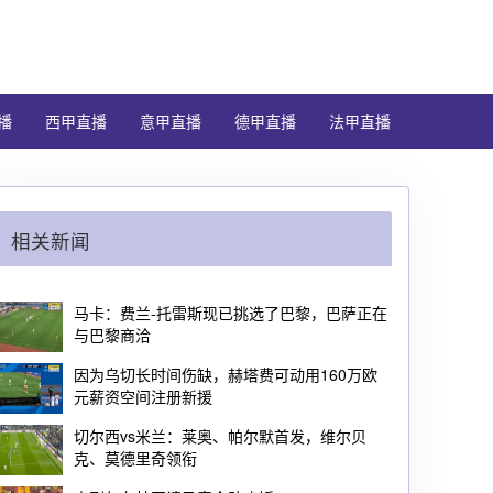
播
西甲直播
意甲直播
德甲直播
法甲直播
相关新闻
马卡：费兰-托雷斯现已挑选了巴黎，巴萨正在
与巴黎商洽
因为乌切长时间伤缺，赫塔费可动用160万欧
元薪资空间注册新援
切尔西vs米兰：莱奥、帕尔默首发，维尔贝
克、莫德里奇领衔