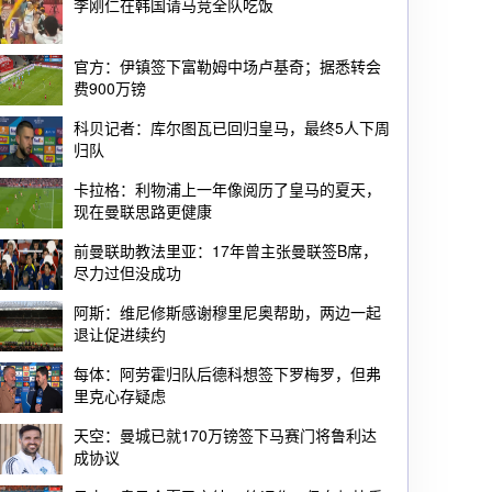
李刚仁在韩国请马竞全队吃饭
官方：伊镇签下富勒姆中场卢基奇；据悉转会
费900万镑
科贝记者：库尔图瓦已回归皇马，最终5人下周
归队
卡拉格：利物浦上一年像阅历了皇马的夏天，
现在曼联思路更健康
前曼联助教法里亚：17年曾主张曼联签B席，
尽力过但没成功
阿斯：维尼修斯感谢穆里尼奥帮助，两边一起
退让促进续约
每体：阿劳霍归队后德科想签下罗梅罗，但弗
里克心存疑虑
天空：曼城已就170万镑签下马赛门将鲁利达
成协议