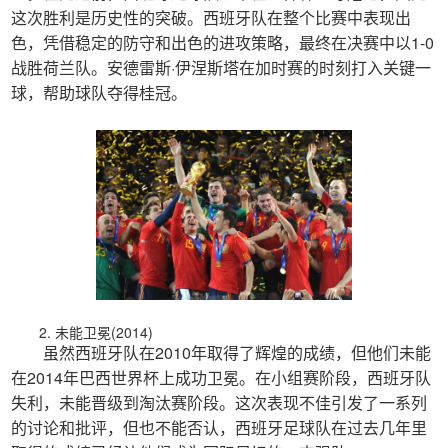
这次胜利是历史性的突破。西班牙队在整个比赛中表现出
色，凭借稳定的防守和出色的进攻策略，最终在决赛中以1-0
战胜荷兰队。安德雷斯·伊涅斯塔在加时赛的时刻打入关键一
球，帮助球队夺得桂冠。
2. 未能卫冕(2014)
虽然西班牙队在2010年取得了辉煌的成绩，但他们未能
在2014年巴西世界杯上成功卫冕。在小组赛阶段，西班牙队
失利，未能晋级到淘汰赛阶段。这次表现不佳引发了一系列
的讨论和批评，但也不能否认，西班牙足球队在过去几年里