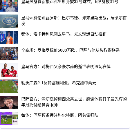
皇马热身赛新援邓弗里斯身披33号球衣，B席身披31号
皇马vs费伦茨瓦罗斯：巴尔韦德、邓弗里斯出战，居莱尔首
发
都体：洛卡特利风闻去皇马，尤文球迷自动推销
全商场：罗梅罗标价5000万欧，巴萨与他从头取得联系
皇马官方：对梅西父亲豪尔赫的逝世表明深切哀悼
勒沃库森2-1反转塞维利亚，希克独中两元
巴萨官方：深切哀悼梅西父亲去世，感谢他将其子最光辉的
年月托付给鼻青眼肿
每体：巴萨预备押注科尔特斯，阿劳霍归队