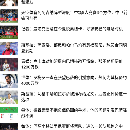
和挚友
天空体育列阿森纳阵型深度：中场9人竞赛3个方位，中卫前
锋可加强
记者：威洛克愿意在今夏脱离纽卡，寻求安稳的进场时机
斯基拉：萨索洛、都灵和帕尔马均有意福蒂尼，球员合同明
夏到期
意媒：卢卡库对加盟费内巴切持敞开情绪，那不勒斯要价
1200万欧
世体：罗梅罗一直在张望巴萨的引援意向，热刺为其标价约
4000万欧
斯基拉：河槽中场加拉尔萨被推荐给尤文，后者正评价这一
选项
每体：德容康复不抱负但仍回绝手术，他的问题引发巴萨强
烈不满
每体：巴萨小将法里尼亚斯将留队，进入一线队规划之中