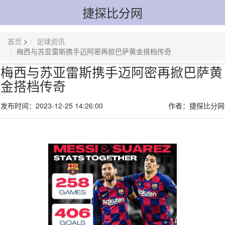
捷探比分网
首页
>
足球资讯
梅西与苏亚雷斯携手迈阿密再掀巴萨黄金搭档传奇
梅西与苏亚雷斯携手迈阿密再掀巴萨黄
金搭档传奇
发布时间：2023-12-25 14:26:00
作者：捷探比分网