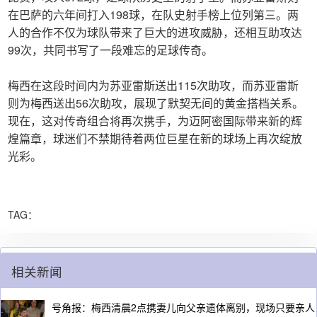
在巴萨的六年间打入198球，在队史射手榜上位列第三。两
人的合作不仅为球队带来了巨大的进攻威胁，还相互助攻达
99次，共同书写了一段难忘的足球传奇。
梅西在这段时间内为苏亚雷斯送出115次助攻，而苏亚雷斯
则为梅西送出56次助攻，展现了默契无间的黄金搭档关系。
现在，这对传奇组合将再次携手，为迈阿密国际带来新的辉
煌篇章，球迷们不禁期待着两位巨星在新的球场上再次绽放
光彩。
TAG：
相关新闻
号角报：梅西清晨2点携妻儿向父亲遗体离别，现场只要亲人